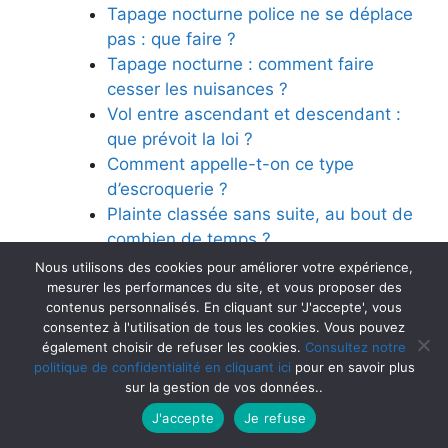
Tapage nocturne police ne se déplace
pas : que faire ?
Tapage nocturne : comment faire
cesser les nuisances ?
Vol entre ascendant et descendant :
que prévoit la loi ?
Comment appelle-t-on ce type
d’escroquerie ?
Plainte classée sans suite, au bout de
combien de temps ?
Porter plainte contre x : utilité et
Nous utilisons des cookies pour améliorer votre expérience,
mesurer les performances du site, et vous proposer des
procédure
contenus personnalisés. En cliquant sur 'J'accepte', vous
Peut-on porter plainte contre son fils
consentez à l'utilisation de tous les cookies. Vous pouvez
pour vol ?
également choisir de refuser les cookies.
Consultez notre
Porter plainte après prescription des
politique de confidentialité en cliquant ici
pour en savoir plus
faits
sur la gestion de vos données..
Convocation suite main courante : vos
J'accepte
Je refuse
droits