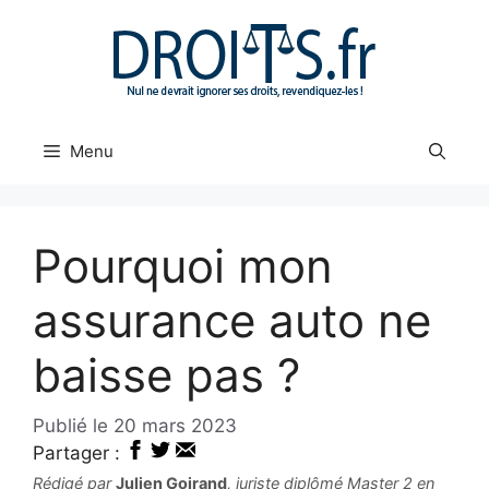
Aller
au
contenu
Menu
Pourquoi mon
assurance auto ne
baisse pas ?
20 mars 2023
Partager :
Rédigé par
Julien Goirand
, juriste diplômé Master 2 en