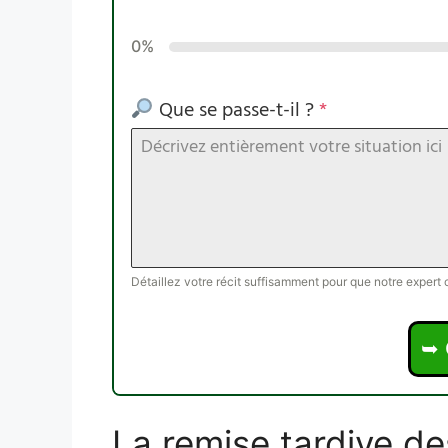
0%
Que se passe-t-il ?
*
Détaillez votre récit suffisamment pour que notre exper
➥ 
La remise tardive d