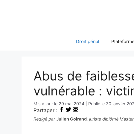
Aller
au
contenu
Droit pénal
Plateforme
Abus de faibless
vulnérable : vict
29 mai 2024
30 janvier 20
Partager :
Rédigé par
Julien Goirand
, juriste diplômé Maste