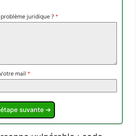
 problème juridique ?
*
Votre mail
*
l'étape suvante ➔