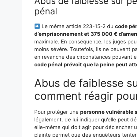
Abus de faiblesse sur p
pénal
Le même article 223-15-2 du
code pén
d’emprisonnement et 375 000 € d’ame
maximale. En conséquence, les juges peu
moins sévère. Toutefois, ils ne peuvent pas
en revanche des circonstances pouvant ent
code pénal prévoit que la peine peut at
Abus de faiblesse su
comment réagir pour 
Pour protéger une
personne vulnérable s
légalement, de lui indiquer qu’elle peut dép
elle-même qui doit agir pour déclencher u
plainte permet que des enquêteurs tentent de