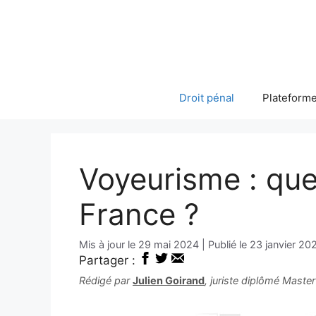
Aller
au
contenu
Droit pénal
Plateforme
Voyeurisme : que 
France ?
29 mai 2024
23 janvier 20
Partager :
Rédigé par
Julien Goirand
, juriste diplômé Maste